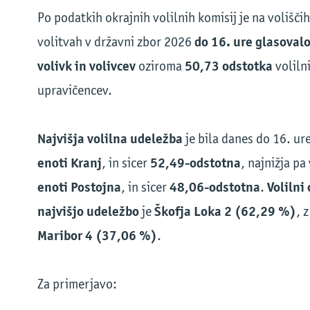
Po podatkih okrajnih volilnih komisij je na voliščih
do 16. ure glasoval
volitvah v državni zbor 2026
volivk in volivcev
50,73 odstotka
oziroma
voliln
upravičencev.
Najvišja volilna udeležba
je bila danes do 16. ur
enoti Kranj
52,49-odstotna
, in sicer
, najnižja pa
enoti Postojna
48,06-odstotna
Volilni 
, in sicer
.
najvišjo udeležbo
Škofja Loka 2 (62,29 %)
je
, 
Maribor 4 (37,06 %)
.
Za primerjavo: