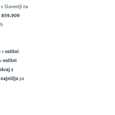
 v Sloveniji na
o 859.909
ih
volilni
e v
volilni
 v
okraj z
najnižjo
z
pa