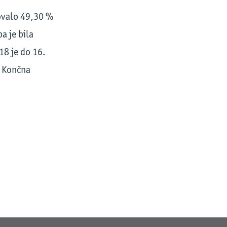
sovalo 49,30 %
a je bila
18 je do 16.
. Končna