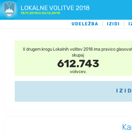
LOKALNE VOLITVE 2018
18.11.2018 in 02.12.2018
UDELEŽBA
|
IZIDI
|
I
V drugem krogu Lokalnih volitev 2018 ima pravico glasovat
skupaj
612.743
volivcev.
IZI
Ka