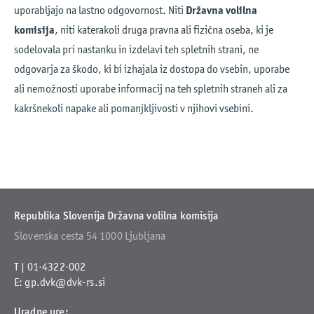
uporabljajo na lastno odgovornost. Niti
Državna volilna
komisija
, niti katerakoli druga pravna ali fizična oseba, ki je
sodelovala pri nastanku in izdelavi teh spletnih strani, ne
odgovarja za škodo, ki bi izhajala iz dostopa do vsebin, uporabe
ali nemožnosti uporabe informacij na teh spletnih straneh ali za
kakršnekoli napake ali pomanjkljivosti v njihovi vsebini.
Republika Slovenija
Državna volilna komisija
Slovenska cesta 54
1000 Ljubljana
T |
01·4322·002
E:
gp.dvk@dvk-rs.si
Uradne ure: