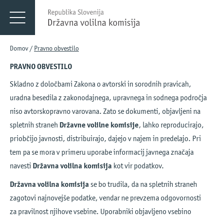
Menu
DVK
Domov
/
Pravno obvestilo
PRAVNO OBVESTILO
Skladno z določbami Zakona o avtorski in sorodnih pravicah,
uradna besedila z zakonodajnega, upravnega in sodnega področja
niso avtorskopravno varovana. Zato se dokumenti, objavljeni na
spletnih straneh
Državne volilne komisije
, lahko reproducirajo,
priobčijo javnosti, distribuirajo, dajejo v najem in predelajo. Pri
tem pa se mora v primeru uporabe informacij javnega značaja
navesti
Državna volilna komisija
kot vir podatkov.
Državna volilna komisija
se bo trudila, da na spletnih straneh
zagotovi najnovejše podatke, vendar ne prevzema odgovornosti
za pravilnost njihove vsebine. Uporabniki objavljeno vsebino