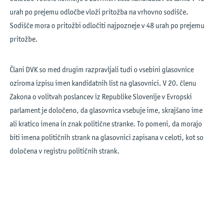
urah po prejemu odločbe vloži pritožba na vrhovno sodišče.
Sodišče mora o pritožbi odločiti najpozneje v 48 urah po prejemu
pritožbe.
Člani DVK so med drugim razpravljali tudi o vsebini glasovnice
oziroma izpisu imen kandidatnih list na glasovnici. V 20. členu
Zakona o volitvah poslancev iz Republike Slovenije v Evropski
parlament je določeno, da glasovnica vsebuje ime, skrajšano ime
ali kratico imena in znak politične stranke. To pomeni, da morajo
biti imena političnih strank na glasovnici zapisana v celoti, kot so
določena v registru političnih strank.