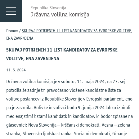
Menu
DVK
Domov
/
SKUPAJ POTRJENIH 11 LIST KANDIDATOV ZA EVROPSKE VOLITVE,
ENA ZAVRNJENA
SKUPAJ POTRJENIH 11 LIST KANDIDATOV ZA EVROPSKE
VOLITVE, ENA ZAVRNJENA
11. 5. 2024
Državna volilna komisija je v soboto, 11. maja 2024, na 77. seji
potrdila še zadnje tri pravočasno vložene kandidatne liste za
volitve poslancev iz Republike Slovenije v Evropski parlament, eno
pa je zavrnila. Volivke in volivci bodo 9. junija 2024 lahko izbirali
med enajstimi listami kandidatk in kandidatov, ki bodo izpisane na
glasovnici: Nova Slovenija – krščanski demokrati, Vesna – zelena
stranka, Slovenska ljudska stranka, Socialni demokrati, Gibanje