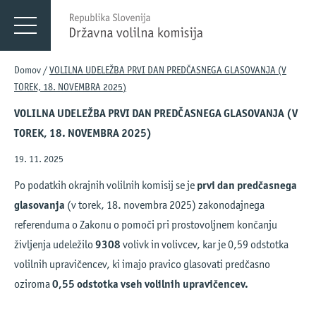
Menu
DVK
Domov
/
VOLILNA UDELEŽBA PRVI DAN PREDČASNEGA GLASOVANJA (V
TOREK, 18. NOVEMBRA 2025)
VOLILNA UDELEŽBA PRVI DAN PREDČASNEGA GLASOVANJA (V
TOREK, 18. NOVEMBRA 2025)
19. 11. 2025
Po podatkih okrajnih volilnih komisij se je
prvi dan predčasnega
glasovanja
(v torek, 18. novembra 2025) zakonodajnega
referenduma o Zakonu o pomoči pri prostovoljnem končanju
življenja udeležilo
9308
volivk in volivcev, kar je 0,59 odstotka
volilnih upravičencev, ki imajo pravico glasovati predčasno
oziroma
0,55 odstotka vseh volilnih upravičencev.