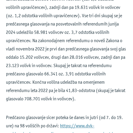
volilnih upravičencev), zadnji dan pa 19.631 volivk in volivcev
(oz. 1,2 odstotka volilnih upravičencev). Vse tri dni skupaj se je
predčasnega glasovanja na posvetovalnih referendumih junija
2024 udeležilo 58.981 volivcev oz. 3,7 odstotka volilnih
upravičencev. Na zakonodajnem referendumu o noveli Zakona o
vladi novembra 2022 je prvi dan predčasnega glasovanja svoj glas
oddalo 15.202 volivcev, drugi dan 28.016 volivcev, zadnji dan pa
23.123 volivk in volivcev. Skupaj je takrat na referendumu
predčasno glasovalo 66.341 oz. 3,91 odstotka volilnih
upravičencev. Končna volilna udeležba na omenjenem
referendumu leta 2022 pa je bila 41,83-odstotna (skupaj je takrat
glasovalo 708.701 volivk in volivcev).
Predčasno glasovanje sicer poteka še danes in jutri (od 7. do 19.
ure) na 98 voliščih po državi:
https://www.dvk-