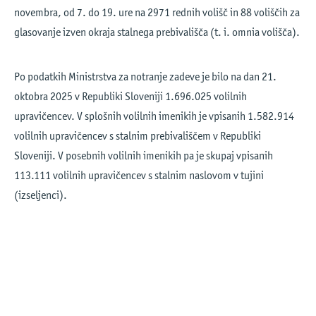
novembra, od 7. do 19. ure na 2971 rednih volišč in 88 voliščih za
glasovanje izven okraja stalnega prebivališča (t. i. omnia volišča).
Po podatkih Ministrstva za notranje zadeve je bilo na dan 21.
oktobra 2025 v Republiki Sloveniji 1.696.025 volilnih
upravičencev. V splošnih volilnih imenikih je vpisanih 1.582.914
volilnih upravičencev s stalnim prebivališčem v Republiki
Sloveniji. V posebnih volilnih imenikih pa je skupaj vpisanih
113.111 volilnih upravičencev s stalnim naslovom v tujini
(izseljenci).