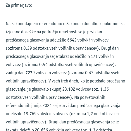
Za primerjavo:
Na zakonodajnem referendumu o Zakonu o dodatku k pokojnini za
izjemne dosežke na področju umetnosti se je prvi dan
predčasnega glasovanja udeležilo 6642 volivk in volivcev
(oziroma 0,39 odstotka vseh volilnih upravičencev). Drugi dan
predčasnega glasovanja se je takrat udeležilo 9171 volivk in
volivcev (oziroma 0,54 odstotka vseh volilnih upravičencev),
zadnji dan 7279 volivk in volivcev (oziroma 0,43 odstotka vseh
volilnih upravičencev). V vseh treh dneh, ko je potekalo predčasno
glasovanje, je glasovalo skupaj 23.102 volivcev (oz. 1,36
odstotka vseh volilnih upravičencev). Na posvetovalnih
referendumih junija 2024 se je prvi dan predčasnega glasovanja
udeležilo 18.769 volivk in volivcev (oziroma 1,2 odstotka vseh
volilnih upravičencev). Drugi dan predčasnega glasovanja se je
takrat udeležilo 20.656 volivk in volivcev (oz. 1,3 odstotka