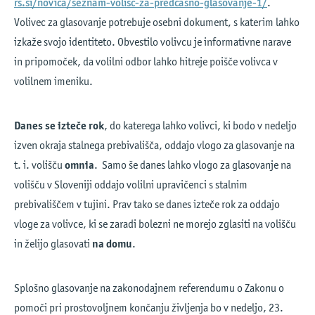
rs.si/novica/seznam-volisc-za-predcasno-glasovanje-1/
.
Volivec za glasovanje potrebuje osebni dokument, s katerim lahko
izkaže svojo identiteto. Obvestilo volivcu je informativne narave
in pripomoček, da volilni odbor lahko hitreje poišče volivca v
volilnem imeniku.
Danes se izteče rok
, do katerega lahko volivci, ki bodo v nedeljo
izven okraja stalnega prebivališča, oddajo vlogo za glasovanje na
t. i. volišču
omnia
. Samo še danes lahko vlogo za glasovanje na
volišču v Sloveniji oddajo volilni upravičenci s stalnim
prebivališčem v tujini. Prav tako se danes izteče rok za oddajo
vloge za volivce, ki se zaradi bolezni ne morejo zglasiti na volišču
in želijo glasovati
na domu
.
Splošno glasovanje na zakonodajnem referendumu o Zakonu o
pomoči pri prostovoljnem končanju življenja bo v nedeljo, 23.