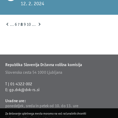
12. 2. 2024
…
6
7
8
9
10
…
Republika Slovenija
Državna volilna komisija
Slovenska cesta 54
1000 Ljubljana
T |
01·4322·002
E:
gp.dvk@dvk-rs.si
Uradne ure:
ponedeljek, sreda in petek
od 10. do 13. ure
Za delovanje spletnega mesta moramo na vaš računalnik shraniti
V času razpisa volitev ali referenduma: