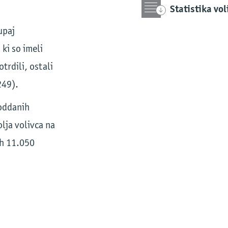
Statistika vo
upaj
 ki so imeli
trdili, ostali
249).
 oddanih
lja volivca na
ih 11.050