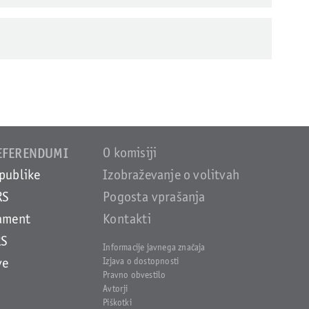
REFERENDUMI
O komisiji
publike
Izobraževanje o volitvah
RS
Pogosta vprašanja
lament
Kontakti
RS
Informacije javnega značaja
ve
Izjava o dostopnosti
Pravno obvestilo
Avtorji
Piškotki