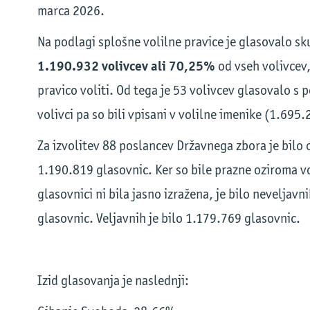
marca 2026.
Na podlagi splošne volilne pravice je glasovalo sk
1.190.932 volivcev ali 70,25%
od vseh volivcev,
pravico voliti. Od tega je 53 volivcev glasovalo s po
volivci pa so bili vpisani v volilne imenike (1.695.
Za izvolitev 88 poslancev Državnega zbora je bilo
1.190.819 glasovnic. Ker so bile prazne oziroma vo
glasovnici ni bila jasno izražena, je bilo neveljavn
glasovnic. Veljavnih je bilo 1.179.769 glasovnic.
Izid glasovanja je naslednji: