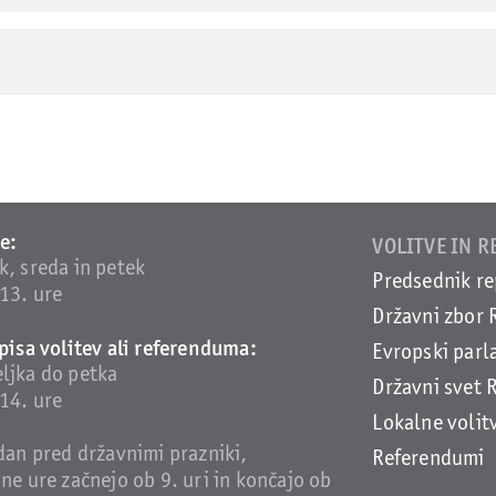
e:
VOLITVE IN 
k, sreda in petek
Predsednik re
13. ure
Državni zbor 
pisa volitev ali referenduma:
Evropski par
ljka do petka
Državni svet 
14. ure
Lokalne volit
dan pred državnimi prazniki,
Referendumi
ne ure začnejo ob 9. uri in končajo ob