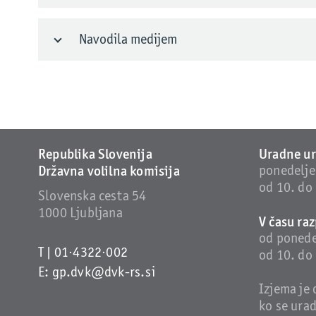
Navodila medijem
Republika Slovenija
Uradne ur
Državna volilna komisija
ponedelje
od 10. do 
Slovenska cesta 54
1000 Ljubljana
V času raz
od ponede
T |
01·4322·002
od 10. do 
E:
gp.dvk@dvk-rs.si
Izjema je 
ko se urad